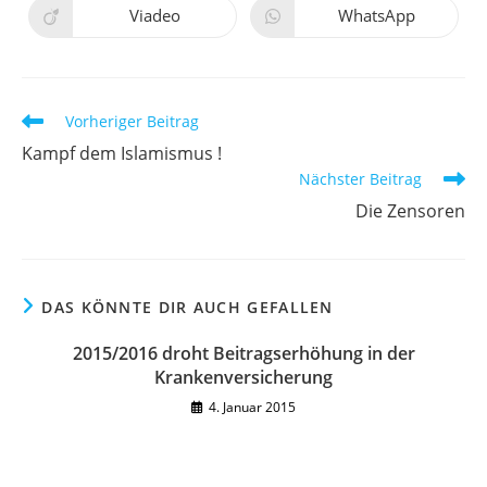
neuen
neuen
Viadeo
WhatsApp
Öffnet
Öffnet
Fenster
Fenster
in
in
einem
einem
neuen
neuen
Fenster
Fenster
Weitere
Vorheriger Beitrag
Artikel
Kampf dem Islamismus !
ansehen
Nächster Beitrag
Die Zensoren
DAS KÖNNTE DIR AUCH GEFALLEN
2015/2016 droht Beitragserhöhung in der
Krankenversicherung
4. Januar 2015