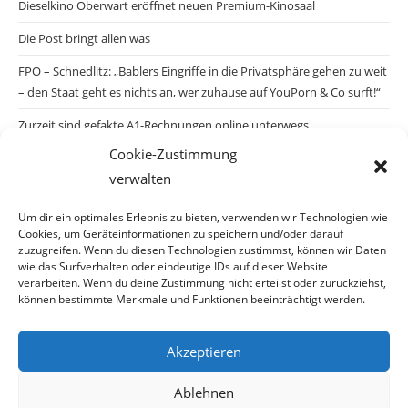
Dieselkino Oberwart eröffnet neuen Premium-Kinosaal
Die Post bringt allen was
FPÖ – Schnedlitz: „Bablers Eingriffe in die Privatsphäre gehen zu weit
– den Staat geht es nichts an, wer zuhause auf YouPorn & Co surft!“
Zurzeit sind gefakte A1-Rechnungen online unterwegs
Cookie-Zustimmung
Salzburgs Juden und ihre Sicherheit: „Erst nach einem Anschlag wäre
verwalten
die Gefahr endlich konkret!“
Biologisches Wunder in Ceuta
Um dir ein optimales Erlebnis zu bieten, verwenden wir Technologien wie
Cookies, um Geräteinformationen zu speichern und/oder darauf
Ein vermeintliches Abschiebemärchen
zuzugreifen. Wenn du diesen Technologien zustimmst, können wir Daten
wie das Surfverhalten oder eindeutige IDs auf dieser Website
verarbeiten. Wenn du deine Zustimmung nicht erteilst oder zurückziehst,
können bestimmte Merkmale und Funktionen beeinträchtigt werden.
Archiv
Akzeptieren
Archiv
Ablehnen