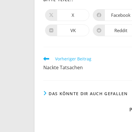
INHALT
X
Facebook
Öffnet
Öffnet
in
in
TEILEN
einem
einem
neuen
neuen
VK
Reddit
Öffnet
Öffnet
Fenster
Fenster
in
in
einem
einem
neuen
neuen
Fenster
Fenster
Weitere
Vorheriger Beitrag
Artikel
Nackte Tatsachen
ansehen
DAS KÖNNTE DIR AUCH GEFALLEN
P