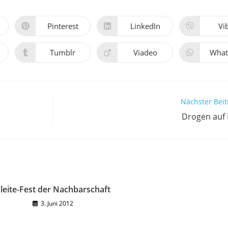
Pinterest
LinkedIn
Vi
Öffnet
Öffnet
Öff
in
in
in
einem
einem
ei
neuen
neuen
ne
Tumblr
Viadeo
What
Öffnet
Öffnet
Öff
Fenster
Fenster
Fen
in
in
in
einem
einem
ei
neuen
neuen
ne
Fenster
Fenster
Fen
Nächster Beit
Drogen auf 
leite-Fest der Nachbarschaft
3. Juni 2012