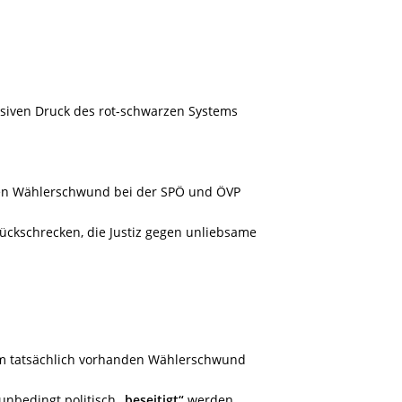
ssiven Druck des rot-schwarzen Systems
iven Wählerschwund bei der SPÖ und ÖVP
ückschrecken, die Justiz gegen unliebsame
 am tatsächlich vorhanden Wählerschwund
 unbedingt politisch
„beseitigt“
werden