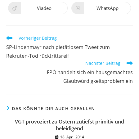
einem
einem
neuen
neuen
Viadeo
WhatsApp
Öffnet
Öffnet
Fenster
Fenster
in
in
einem
einem
neuen
neuen
Fenster
Fenster
Weitere
Vorheriger Beitrag
Artikel
SP-Lindenmayr nach pietätlosem Tweet zum
ansehen
Rekruten-Tod rücktrittsreif
Nächster Beitrag
FPÖ handelt sich ein hausgemachtes
Glaubwürdigkeitsproblem ein
DAS KÖNNTE DIR AUCH GEFALLEN
VGT provoziert zu Ostern zutiefst primitiv und
beleidigend
18. April 2014