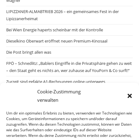
Wagner
LIPIZZANER-ALMABTRIEB 2026 – ein gemeinsames Fest in der
Lipizzanerheimat
Bei Wien Energie haperts scheinbar mit der Kontrolle
Dieselkino Oberwart eröffnet neuen Premium-Kinosaal
Die Post bringt allen was
FPÖ – Schnedlitz: „Bablers Eingriffe in die Privatsphäre gehen zu weit
– den Staat geht es nichts an, wer zuhause auf YouPorn & Co surft!“
Zurzeit sind gefakte A1-Rechnungen online unterwegs
Cookie-Zustimmung
Salzburgs Juden und ihre Sicherheit: „Erst nach einem Anschlag wäre
verwalten
die Gefahr endlich konkret!“
Biologisches Wunder in Ceuta
Um dir ein optimales Erlebnis zu bieten, verwenden wir Technologien wie
Cookies, um Geräteinformationen zu speichern und/oder darauf
Ein vermeintliches Abschiebemärchen
zuzugreifen. Wenn du diesen Technologien zustimmst, können wir Daten
wie das Surfverhalten oder eindeutige IDs auf dieser Website
verarbeiten. Wenn du deine Zustimmung nicht erteilst oder zurückziehst,