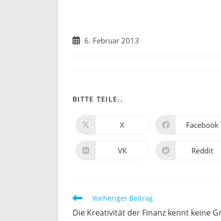
Beitrag
6. Februar 2013
veröffentlicht:
DIESEN
BITTE TEILE..
INHALT
X
Facebook
Öffnet
Öffnet
in
in
TEILEN
einem
einem
neuen
neuen
VK
Reddit
Öffnet
Öffnet
Fenster
Fenster
in
in
einem
einem
neuen
neuen
Fenster
Fenster
Weitere
Vorheriger Beitrag
Artikel
Die Kreativität der Finanz kennt keine 
ansehen