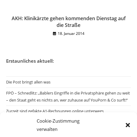
AKH: Klinikärzte gehen kommenden Dienstag auf
die Straße
18. Januar 2014
Erstaunliches aktuell:
Die Post bringt allen was
FPÖ – Schnedlitz: „Bablers Eingriffe in die Privatsphäre gehen zu weit
– den Staat geht es nichts an, wer zuhause auf YouPorn & Co surft!“
Zurzeit sind gefakte A1-Rechnungen online unterwegs
Cookie-Zustimmung
Salzburgs Juden und ihre Sicherheit: „Erst nach einem Anschlag wäre
verwalten
die Gefahr endlich konkret!“