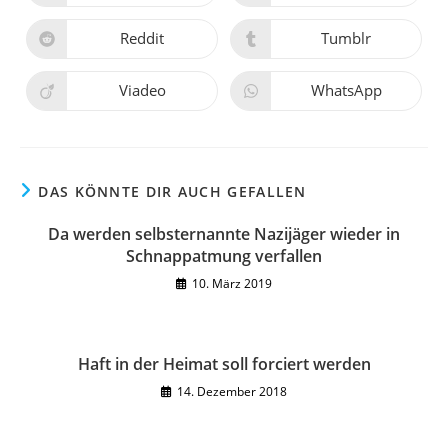
in
in
einem
einem
neuen
neuen
Reddit
Tumblr
Öffnet
Öffnet
Fenster
Fenster
in
in
einem
einem
neuen
neuen
Viadeo
WhatsApp
Öffnet
Öffnet
Fenster
Fenster
in
in
einem
einem
neuen
neuen
Fenster
Fenster
DAS KÖNNTE DIR AUCH GEFALLEN
Da werden selbsternannte Nazijäger wieder in
Schnappatmung verfallen
10. März 2019
Haft in der Heimat soll forciert werden
14. Dezember 2018