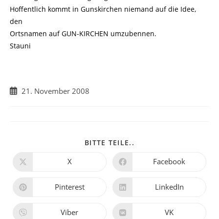
Hoffentlich kommt in Gunskirchen niemand auf die Idee,
den
Ortsnamen auf GUN-KIRCHEN umzubennen.
Stauni
Beitrag
21. November 2008
veröffentlicht:
DIESEN
BITTE TEILE..
INHALT
TEILEN
X
Facebook
Öffnet
Öffnet
in
in
einem
einem
neuen
neuen
Pinterest
LinkedIn
Öffnet
Öffnet
Fenster
Fenster
in
in
einem
einem
neuen
neuen
Viber
VK
Öffnet
Öffnet
Fenster
Fenster