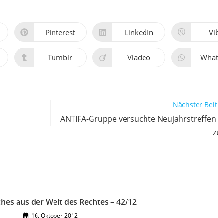
Pinterest
LinkedIn
Vi
Öffnet
Öffnet
Öff
in
in
in
einem
einem
ei
neuen
neuen
ne
Tumblr
Viadeo
What
Öffnet
Öffnet
Öff
Fenster
Fenster
Fen
in
in
in
einem
einem
ei
neuen
neuen
ne
Fenster
Fenster
Fen
Nächster Beit
ANTIFA-Gruppe versuchte Neujahrstreffen
z
ches aus der Welt des Rechtes – 42/12
16. Oktober 2012