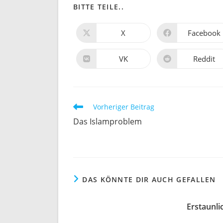
DIESEN
BITTE TEILE..
INHALT
X
Facebook
Öffnet
Öffnet
in
in
TEILEN
einem
einem
neuen
neuen
VK
Reddit
Öffnet
Öffnet
Fenster
Fenster
in
in
einem
einem
neuen
neuen
Fenster
Fenster
Weitere
Vorheriger Beitrag
Artikel
Das Islamproblem
ansehen
DAS KÖNNTE DIR AUCH GEFALLEN
Erstaunli