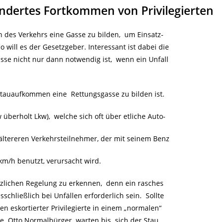
ndertes Fortkommen von Privilegierten
n des Verkehrs eine Gasse zu bilden, um Einsatz-
 will es der Gesetzgeber. Interessant ist dabei die
sse nicht nur dann notwendig ist, wenn ein Unfall
Stauaufkommen eine Rettungsgasse zu bilden ist.
überholt Lkw), welche sich oft über etliche Auto-
ältereren Verkehrsteilnehmer, der mit seinem Benz
 km/h benutzt, verursacht wird.
setzlichen Regelung zu erkennen, denn ein rasches
chließlich bei Unfällen erforderlich sein. Sollte
gen eskortierter Privilegierte in einem „normalen“
wie Otto Normalbürger warten bis sich der Stau