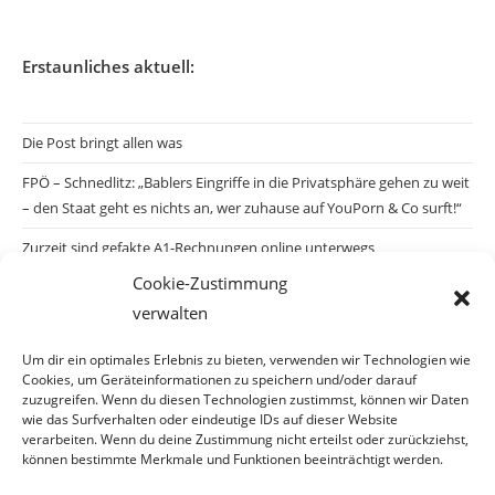
Erstaunliches aktuell:
Die Post bringt allen was
FPÖ – Schnedlitz: „Bablers Eingriffe in die Privatsphäre gehen zu weit
– den Staat geht es nichts an, wer zuhause auf YouPorn & Co surft!“
Zurzeit sind gefakte A1-Rechnungen online unterwegs
Cookie-Zustimmung
Salzburgs Juden und ihre Sicherheit: „Erst nach einem Anschlag wäre
verwalten
die Gefahr endlich konkret!“
Biologisches Wunder in Ceuta
Um dir ein optimales Erlebnis zu bieten, verwenden wir Technologien wie
Cookies, um Geräteinformationen zu speichern und/oder darauf
Ein vermeintliches Abschiebemärchen
zuzugreifen. Wenn du diesen Technologien zustimmst, können wir Daten
wie das Surfverhalten oder eindeutige IDs auf dieser Website
verarbeiten. Wenn du deine Zustimmung nicht erteilst oder zurückziehst,
können bestimmte Merkmale und Funktionen beeinträchtigt werden.
Archiv