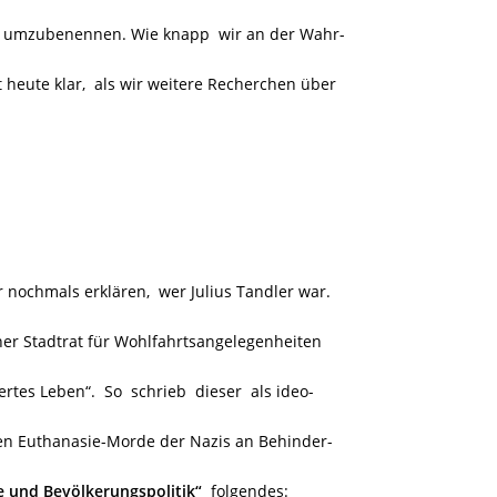
tz“ umzubenennen. Wie knapp
wir an der Wahr-
heute klar, als wir weitere Recherchen über
r nochmals erklären, wer Julius Tandler war.
her Stadtrat für Wohlfahrtsangelegenheiten
ertes Leben“.
So schrieb dieser als ideo-
en Euthanasie-Morde der Nazis an Behinder-
e und Bevölkerungspolitik“
folgendes: