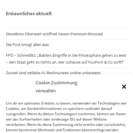
Erstaunliches aktuell:
Dieselkino Oberwart eröffnet neuen Premium-Kinosaal
Die Post bringt allen was
FPÖ – Schnedlitz: „Bablers Eingriffe in die Privatsphäre gehen zu weit
– den Staat geht es nichts an, wer zuhause auf YouPorn & Co surft!“
Zurzeit sind gefakte A1-Rechnungen online unterwegs
Cookie-Zustimmung
Salzburgs Juden und ihre Sicherheit: „Erst nach einem Anschlag wäre
verwalten
die Gefahr endlich konkret!“
Biologisches Wunder in Ceuta
Um dir ein optimales Erlebnis zu bieten, verwenden wir Technologien wie
Cookies, um Geräteinformationen zu speichern und/oder darauf
Ein vermeintliches Abschiebemärchen
zuzugreifen. Wenn du diesen Technologien zustimmst, können wir Daten
wie das Surfverhalten oder eindeutige IDs auf dieser Website
verarbeiten. Wenn du deine Zustimmung nicht erteilst oder zurückziehst,
können bestimmte Merkmale und Funktionen beeinträchtigt werden.