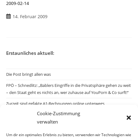
2009-02-14
Beitrag
14. Februar 2009
veröffentlicht:
Erstaunliches aktuell:
Die Post bringt allen was
FPÖ – Schnedlitz: „Bablers Eingriffe in die Privatsphäre gehen zu weit
– den Staat geht es nichts an, wer zuhause auf YouPorn & Co surft!“
Zurzeit sind gefakte A1-Rechnungen online unterwegs
Cookie-Zustimmung
Salzburgs Juden und ihre Sicherheit: „Erst nach einem Anschlag wäre
verwalten
die Gefahr endlich konkret!“
Biologisches Wunder in Ceuta
Um dir ein optimales Erlebnis zu bieten, verwenden wir Technologien wie