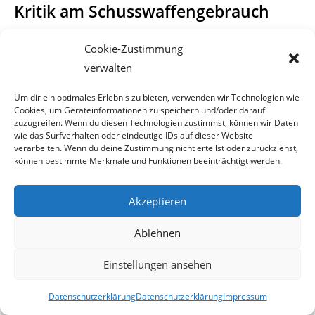
Kritik am Schusswaffengebrauch
Aber zurück zum eigentlichem Thema. Wir stehen dem
Cookie-Zustimmung
Schusswaffengebrauch der Kremser
verwalten
Polizisten, beim Einbruch in einem Merkur-Markt in Krems,
Um dir ein optimales Erlebnis zu bieten, verwenden wir Technologien wie
Cookies, um Geräteinformationen zu speichern und/oder darauf
nach wie vor sehr kritisch gegen-
zuzugreifen. Wenn du diesen Technologien zustimmst, können wir Daten
wie das Surfverhalten oder eindeutige IDs auf dieser Website
über.
verarbeiten. Wenn du deine Zustimmung nicht erteilst oder zurückziehst,
können bestimmte Merkmale und Funktionen beeinträchtigt werden.
Nicht verniedlichen
Akzeptieren
Unseren Standpunkt haben wir auch in mehreren Beiträgen
klar dargelegt. Jedoch darf bei
Ablehnen
aller Argumentation gegen diesen Schusswaffengebrauch,
Einstellungen ansehen
nicht die Realität aus den Augen
Datenschutzerklärung
Datenschutzerklärung
Impressum
verloren werden.