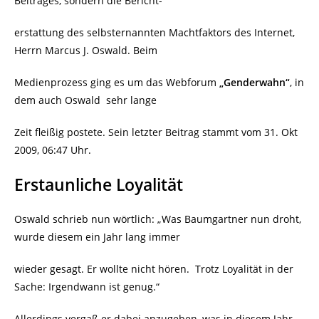
Beitrages, sondern die Bericht-
erstattung des selbsternannten Machtfaktors des Internet,
Herrn Marcus J. Oswald. Beim
Medienprozess ging es um das Webforum
„Genderwahn“
, in
dem auch Oswald
sehr lange
Zeit fleißig postete. Sein letzter Beitrag stammt vom 31. Okt
2009, 06:47 Uhr.
Erstaunliche Loyalität
Oswald schrieb nun wörtlich: „Was Baumgartner nun droht,
wurde diesem ein Jahr lang immer
wieder gesagt. Er wollte nicht hören.
Trotz Loyalität in der
Sache: Irgendwann ist genug.“
Allerdings vergaß er dabei anzugeben, was in diesem Jahr