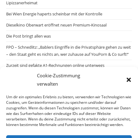
Lipizzanerheimat
Bei Wien Energie haperts scheinbar mit der Kontrolle
Dieselkino Oberwart eröffnet neuen Premium-Kinosaal
Die Post bringt allen was
FPÖ – Schnedlitz: „Bablers Eingriffe in die Privatsphäre gehen zu weit
– den Staat geht es nichts an, wer zuhause auf YouPorn & Co surft!“
Zurzeit sind gefakte A1-Rechnungen online unterwegs
Cookie-Zustimmung
Salzburgs Juden und ihre Sicherheit: „Erst nach einem Anschlag wäre
verwalten
die Gefahr endlich konkret!“
Biologisches Wunder in Ceuta
Um dir ein optimales Erlebnis zu bieten, verwenden wir Technologien wie
Cookies, um Geräteinformationen zu speichern und/oder darauf
Ein vermeintliches Abschiebemärchen
zuzugreifen. Wenn du diesen Technologien zustimmst, können wir Daten
wie das Surfverhalten oder eindeutige IDs auf dieser Website
verarbeiten. Wenn du deine Zustimmung nicht erteilst oder zurückziehst,
können bestimmte Merkmale und Funktionen beeinträchtigt werden.
Archiv