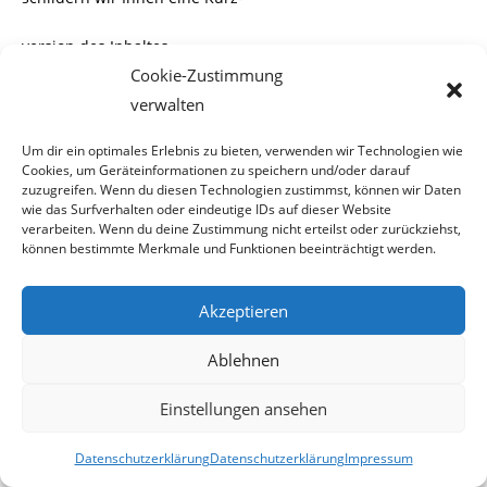
version des Inhaltes.
Hans L., der Betreiber dieser Seite, war anfangs der 80er
Cookie-Zustimmung
Jahre an der US-Botschaft
verwalten
in Moskau beschäftigt. Dort lernte er seine Frau Ludmilla
Um dir ein optimales Erlebnis zu bieten, verwenden wir Technologien wie
kennen, die er 1982
Cookies, um Geräteinformationen zu speichern und/oder darauf
heiratete.
zuzugreifen. Wenn du diesen Technologien zustimmst, können wir Daten
wie das Surfverhalten oder eindeutige IDs auf dieser Website
verarbeiten. Wenn du deine Zustimmung nicht erteilst oder zurückziehst,
In diesem Zeit heirateten auch die leiblichen Eltern seiner
können bestimmte Merkmale und Funktionen beeinträchtigt werden.
späteren Adoptivtochter Anastasiya S.
Akzeptieren
Das Mädchen wurde im Februar 1983 geboren und der
leibliche Vater von dieser, ist der Cousin
Ablehnen
seiner Gattin.
Einstellungen ansehen
Adoption
Datenschutzerklärung
Datenschutzerklärung
Impressum