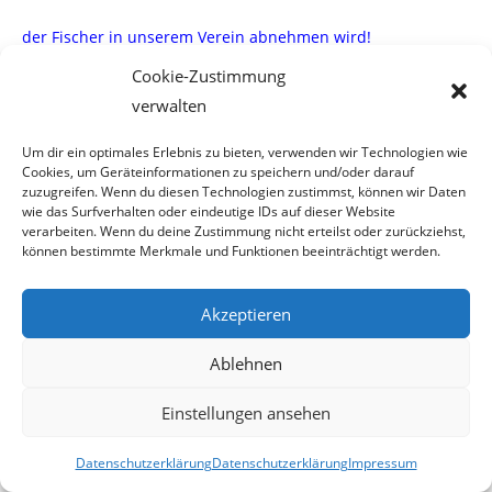
der Fischer in unserem Verein abnehmen wird!
Cookie-Zustimmung
Abschließend möchte ich noch erwähnen, daß ich
verwalten
persönlich die Zeit in meiner Fischerhütte
Um dir ein optimales Erlebnis zu bieten, verwenden wir Technologien wie
zur Entspannung nütze. Dies ist mir in vielen Fällen seit
Cookies, um Geräteinformationen zu speichern und/oder darauf
einigen Jahren nicht mehr möglich.
zuzugreifen. Wenn du diesen Technologien zustimmst, können wir Daten
wie das Surfverhalten oder eindeutige IDs auf dieser Website
verarbeiten. Wenn du deine Zustimmung nicht erteilst oder zurückziehst,
Dieser Aussage stimmen viele meiner Kollegen zu.
können bestimmte Merkmale und Funktionen beeinträchtigt werden.
Der Vorstand des FVD hätte gerne Informationen welche
Akzeptieren
Maßnahmen von wem, und in
Ablehnen
welcher Form getroffen werden.
Einstellungen ansehen
Vielleicht können wir einen Beitrag dazu leisten.
Datenschutzerklärung
Datenschutzerklärung
Impressum
Mit freundlichen Grüßen