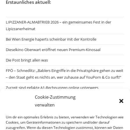
Erstaunliches aktuell:
LIPIZZANER-ALMABTRIEB 2026 – ein gemeinsames Fest in der
Lipizzanerheimat
Bei Wien Energie haperts scheinbar mit der Kontrolle
Dieselkino Oberwart eröffnet neuen Premium-Kinosaal
Die Post bringt allen was
FPÖ – Schnedlitz: „Bablers Eingriffe in die Privatsphäre gehen zu weit
– den Staat geht es nichts an, wer zuhause auf YouPorn & Co surft!“
Zurzeit sind gefakte A1-Rechnungen online unterwegs
Cookie-Zustimmung
Salzburgs Juden und ihre Sicherheit: „Erst nach einem Anschlag wäre
verwalten
die Gefahr endlich konkret!“
Biologisches Wunder in Ceuta
Um dir ein optimales Erlebnis zu bieten, verwenden wir Technologien wie
Cookies, um Geräteinformationen zu speichern und/oder darauf
Ein vermeintliches Abschiebemärchen
zuzugreifen. Wenn du diesen Technologien zustimmst, können wir Daten