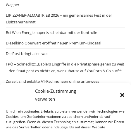
Wagner
LIPIZZANER-ALMABTRIEB 2026 – ein gemeinsames Fest in der
Lipizzanerheimat
Bei Wien Energie haperts scheinbar mit der Kontrolle
Dieselkino Oberwart eröffnet neuen Premium-Kinosaal
Die Post bringt allen was
FPÖ – Schnedlitz: „Bablers Eingriffe in die Privatsphäre gehen zu weit
– den Staat geht es nichts an, wer zuhause auf YouPorn & Co surft!“
Zurzeit sind gefakte A1-Rechnungen online unterwegs
Cookie-Zustimmung
Salzburgs Juden und ihre Sicherheit: „Erst nach einem Anschlag wäre
verwalten
die Gefahr endlich konkret!“
Biologisches Wunder in Ceuta
Um dir ein optimales Erlebnis zu bieten, verwenden wir Technologien wie
Cookies, um Geräteinformationen zu speichern und/oder darauf
Ein vermeintliches Abschiebemärchen
zuzugreifen. Wenn du diesen Technologien zustimmst, können wir Daten
wie das Surfverhalten oder eindeutige IDs auf dieser Website