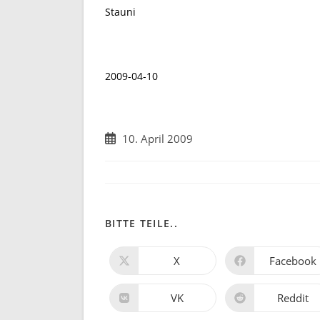
Stauni
2009-04-10
Beitrag
10. April 2009
veröffentlicht:
DIESEN
BITTE TEILE..
INHALT
X
Facebook
Öffnet
Öffnet
in
in
TEILEN
einem
einem
neuen
neuen
VK
Reddit
Öffnet
Öffnet
Fenster
Fenster
in
in