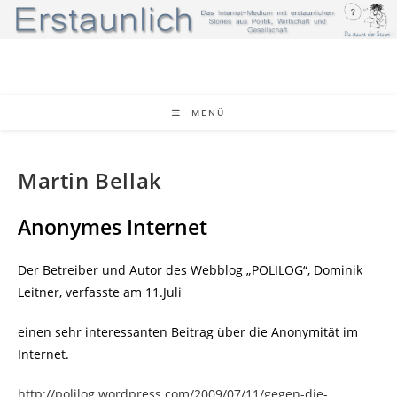
Zum
Inhalt
springen
MENÜ
Martin Bellak
Anonymes Internet
Der Betreiber und Autor des Webblog „POLILOG“, Dominik
Leitner, verfasste am 11.Juli
einen sehr interessanten Beitrag über die Anonymität im
Internet.
http://polilog.wordpress.com/2009/07/11/gegen-die-