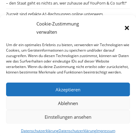
– den Staat geht es nichts an, wer zuhause auf YouPorn & Co surft!“
Zurzeit sind gefakte A1-Rechnungen online unterwegs
Cookie-Zustimmung
Salzburgs Juden und ihre Sicherheit: „Erst nach einem Anschlag wäre
verwalten
die Gefahr endlich konkret!“
Biologisches Wunder in Ceuta
Um dir ein optimales Erlebnis zu bieten, verwenden wir Technologien wie
Cookies, um Geräteinformationen zu speichern und/oder darauf
Ein vermeintliches Abschiebemärchen
zuzugreifen. Wenn du diesen Technologien zustimmst, können wir Daten
wie das Surfverhalten oder eindeutige IDs auf dieser Website
verarbeiten. Wenn du deine Zustimmung nicht erteilst oder zurückziehst,
können bestimmte Merkmale und Funktionen beeinträchtigt werden.
Archiv
Akzeptieren
Archiv
Ablehnen
Einstellungen ansehen
© Copyright 2026 · Auch Ihre Information ist uns wichtig! Haben Sie eine
Datenschutzerklärung
Datenschutzerklärung
Impressum
erstaunliche Story: Mailen Sie uns Bitte