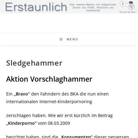
Zum
Inhalt
springen
MENÜ
Sledgehammer
Aktion Vorschlaghammer
Ein
„Bravo“
den Fahndern des BKA die nun einen
internationalen Internet-Kinderpornoring
zerschlagen haben. Wie wir erst kürzlich im Beitrag
„Kinderporno“
vom 08.03.2009
berichtet haben, sind die
„Konsumenten“
dieser perversen