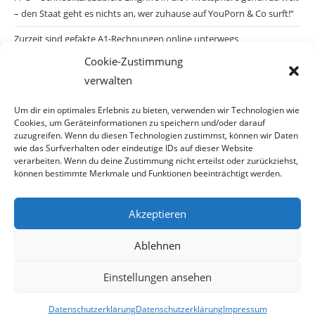
– den Staat geht es nichts an, wer zuhause auf YouPorn & Co surft!“
Zurzeit sind gefakte A1-Rechnungen online unterwegs
Cookie-Zustimmung
Salzburgs Juden und ihre Sicherheit: „Erst nach einem Anschlag wäre
verwalten
die Gefahr endlich konkret!“
Biologisches Wunder in Ceuta
Um dir ein optimales Erlebnis zu bieten, verwenden wir Technologien wie
Cookies, um Geräteinformationen zu speichern und/oder darauf
Ein vermeintliches Abschiebemärchen
zuzugreifen. Wenn du diesen Technologien zustimmst, können wir Daten
wie das Surfverhalten oder eindeutige IDs auf dieser Website
verarbeiten. Wenn du deine Zustimmung nicht erteilst oder zurückziehst,
können bestimmte Merkmale und Funktionen beeinträchtigt werden.
Archiv
Akzeptieren
Archiv
Ablehnen
Einstellungen ansehen
© Copyright 2026 · Auch Ihre Information ist uns wichtig! Haben Sie eine
Datenschutzerklärung
Datenschutzerklärung
Impressum
erstaunliche Story: Mailen Sie uns Bitte