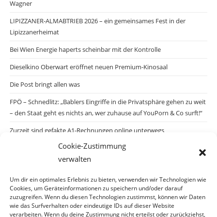
Wagner
LIPIZZANER-ALMABTRIEB 2026 – ein gemeinsames Fest in der
Lipizzanerheimat
Bei Wien Energie haperts scheinbar mit der Kontrolle
Dieselkino Oberwart eröffnet neuen Premium-Kinosaal
Die Post bringt allen was
FPÖ – Schnedlitz: „Bablers Eingriffe in die Privatsphäre gehen zu weit
– den Staat geht es nichts an, wer zuhause auf YouPorn & Co surft!“
Zurzeit sind gefakte A1-Rechnungen online unterwegs
Cookie-Zustimmung
Salzburgs Juden und ihre Sicherheit: „Erst nach einem Anschlag wäre
verwalten
die Gefahr endlich konkret!“
Biologisches Wunder in Ceuta
Um dir ein optimales Erlebnis zu bieten, verwenden wir Technologien wie
Cookies, um Geräteinformationen zu speichern und/oder darauf
Ein vermeintliches Abschiebemärchen
zuzugreifen. Wenn du diesen Technologien zustimmst, können wir Daten
wie das Surfverhalten oder eindeutige IDs auf dieser Website
verarbeiten. Wenn du deine Zustimmung nicht erteilst oder zurückziehst,