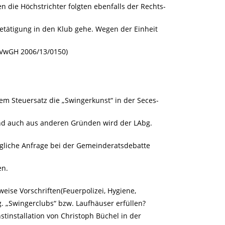
en die Höchstrichter folgten ebenfalls der Rechts-
tätigung in den Klub gehe. Wegen der Einheit
g.(VwGH 2006/13/0150)
hem Steuersatz die „Swingerkunst“ in der Seces-
und auch aus anderen Gründen wird der LAbg.
ngliche Anfrage bei der Gemeinderatsdebatte
en.
eise Vorschriften(Feuerpolizei, Hygiene,
„Swingerclubs“ bzw. Laufhäuser erfüllen?
tinstallation von Christoph Büchel in der