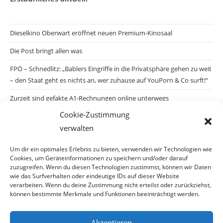
Dieselkino Oberwart eröffnet neuen Premium-Kinosaal
Die Post bringt allen was
FPÖ – Schnedlitz: „Bablers Eingriffe in die Privatsphäre gehen zu weit
– den Staat geht es nichts an, wer zuhause auf YouPorn & Co surft!“
Zurzeit sind gefakte A1-Rechnungen online unterwegs
Cookie-Zustimmung
Salzburgs Juden und ihre Sicherheit: „Erst nach einem Anschlag wäre
verwalten
die Gefahr endlich konkret!“
Biologisches Wunder in Ceuta
Um dir ein optimales Erlebnis zu bieten, verwenden wir Technologien wie
Cookies, um Geräteinformationen zu speichern und/oder darauf
Ein vermeintliches Abschiebemärchen
zuzugreifen. Wenn du diesen Technologien zustimmst, können wir Daten
wie das Surfverhalten oder eindeutige IDs auf dieser Website
verarbeiten. Wenn du deine Zustimmung nicht erteilst oder zurückziehst,
können bestimmte Merkmale und Funktionen beeinträchtigt werden.
Archiv
Akzeptieren
Archiv