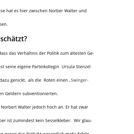
ise hat es hier zwischen Norber Walter und
ben.
eschätzt?
dass das Verhältnis der Politik zum ältesten Ge-
bst seine eigene Parteikollegin Ursula Stenzel
 dazu genickt, als die Roten einen
„Swinger-
hen Geldern subventionierten.
 Norbert Walter jedoch hoch an. Er hat zwar
er ist zumindest kein Sesselkleber. Wir glau-
ug gegen das Rotlicht wesentlich mehr Erfolg