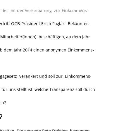
n, der mit der Vereinbarung zur Einkommens-
rtritt ÖGB-Präsident Erich Foglar. Bekannter-
Mitarbeiter(innen)
beschäftigen, ab dem Jahr
e ab dem Jahr 2014 einen anonymen Einkommens-
sgesetz verankert und soll zur Einkommens-
 für uns stellt ist, welche Transparenz soll durch
en?
?
chkeiten. Die gesamte Rote Fraktion, begonnen