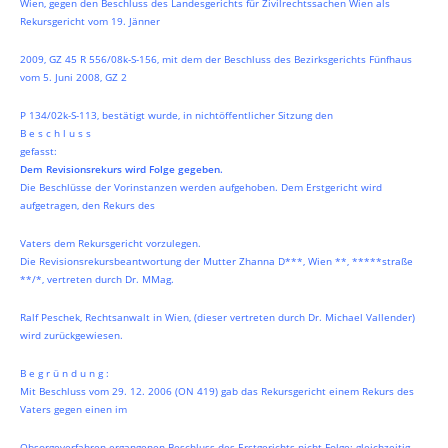
Wien, gegen den Beschluss des Landesgerichts für Zivilrechtssachen Wien als
Rekursgericht vom 19. Jänner
2009, GZ 45 R 556/08k-S-156, mit dem der Beschluss des Bezirksgerichts Fünfhaus
vom 5. Juni 2008, GZ 2
P 134/02k-S-113, bestätigt wurde, in nichtöffentlicher Sitzung den
B e s c h l u s s
gefasst:
Dem Revisionsrekurs wird Folge gegeben.
Die Beschlüsse der Vorinstanzen werden aufgehoben. Dem Erstgericht wird
aufgetragen, den Rekurs des
Vaters dem Rekursgericht vorzulegen.
Die Revisionsrekursbeantwortung der Mutter Zhanna D***, Wien **, *****straße
**/*, vertreten durch Dr. MMag.
Ralf Peschek, Rechtsanwalt in Wien, (dieser vertreten durch Dr. Michael Vallender)
wird zurückgewiesen.
B e g r ü n d u n g :
Mit Beschluss vom 29. 12. 2006 (ON 419) gab das Rekursgericht einem Rekurs des
Vaters gegen einen im
Obsorgeverfahren ergangenen Beschluss des Erstgerichts nicht Folge; gleichzeitig