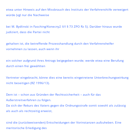
etwa unter Hinweis auf den Missbrauch des Instituts der Verfahrenshiife verweigert
würde (vgl nur die Nachweise
bei M. Bydlinski in Fasching/Konecny2 II/l § 73 ZPO Rz 5). Darüber hinaus wurde
judiziert, dass die Partei nicht
gehalten ist, die betreffende Prozesshandlung durch den Verfahrenshelfer
vornehmen zu lassen, auch wenn ihr
ein solcher aufgrund ihres Antrags beigegeben wurde; werde etwa eine Berufung
durch einen frei gewählten
Vertreter eingebracht, könne dies eine bereits eingetretene Unterbrechungswirkung
nicht beseitigen (RZ 1996/13).
Dem ist – schon aus Gründen der Rechtssicherheit – auch für das
Außerstreitverfahren zu folgen.
Da sich der Rekurs des Vaters gegen die Ordnungsstrafe somit sowohl als zulässig
als auch als rechtzeitig erweist,
sind die (zurückweisenden) Entscheidungen der Vorinstanzen aufzuheben. Eine
meritorische Erledigung des