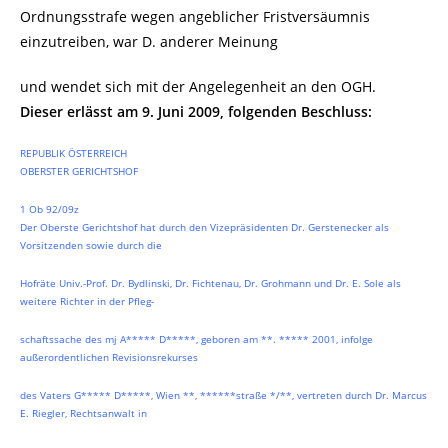
Ordnungsstrafe wegen angeblicher Fristversäumnis
einzutreiben, war D. anderer Meinung
und wendet sich mit der Angelegenheit an den OGH.
Dieser erlässt am 9. Juni 2009, folgenden Beschluss:
REPUBLIK ÖSTERREICH
OBERSTER GERICHTSHOF
1 Ob 92/09z
Der Oberste Gerichtshof hat durch den Vizepräsidenten Dr. Gerstenecker als
Vorsitzenden sowie durch die
Hofräte Univ.-Prof. Dr. Bydlinski, Dr. Fichtenau, Dr. Grohmann und Dr. E. Sole als
weitere Richter in der Pfleg-
schaftssache des mj A***** D*****, geboren am **. ***** 2001, infolge
außerordentlichen Revisionsrekurses
des Vaters G***** D*****, Wien **, ******straße */**, vertreten durch Dr. Marcus
E. Riegler, Rechtsanwalt in