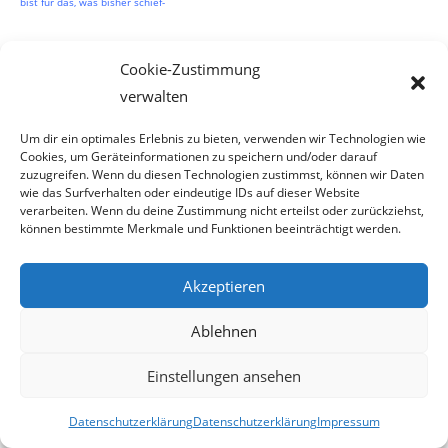
bist für das, was bisher schief-
gelaufen ist, habe ich mir gedacht, vielleicht wäre es schön langsam an der Zeit,
Cookie-Zustimmung
dass ich Dir einmal einen persön-
verwalten
lichen Brief schreibe, um Dir meinen Kummer und meine Sorgen mitzuteilen.
Um dir ein optimales Erlebnis zu bieten, verwenden wir Technologien wie
Da es nicht besonders gut aussieht, wenn die Gegenseite davon nichts weiß, habe
Cookies, um Geräteinformationen zu speichern und/oder darauf
ich mir gedacht, dass es wahr-
zuzugreifen. Wenn du diesen Technologien zustimmst, können wir Daten
wie das Surfverhalten oder eindeutige IDs auf dieser Website
verarbeiten. Wenn du deine Zustimmung nicht erteilst oder zurückziehst,
scheinlich besser ist, wenn ich das gleich im Anschluß an den obigen Rekurs mache.
können bestimmte Merkmale und Funktionen beeinträchtigt werden.
Verzeih mir bitte, wenn ich Dich so ganz ungeniert mit Du anschreibe, aber jetzt
kennen wir uns doch schon so
Akzeptieren
viele Jahre. Wie Du sicher in meinen zahlreichen Schriftsätzen bemerkt haben wirst,
Ablehnen
habe ich mir sogar die Mühe
Einstellungen ansehen
gemacht, euer halbschwuchtiges Juristendeutsch – wenn auch nur halbwegs – zu
erlernen. Eine gar nicht so ein-
Datenschutzerklärung
Datenschutzerklärung
Impressum
faches Unterfangen, denn in der Zwischenzeit bin ich draufgekommen, dass