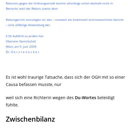
Rekurses gegen die Ordnungsstrafe kommt allerdings schon deshalb nicht in
Betracht, weil der Rekurs zuerst dem
Rekursgericht vorzulegen ist, das – insoweit als funktionell erstinstanzliches Gericht
– eine allfällige Anwendung des
§ 50 AußStrG zu prüfen hat.
Oberster Gerichtshof,
Wien, am 9. Juni 2009.
Dr. G e r s t e n e c k e r
Es ist wohl traurige Tatsache, dass sich der OGH mit so einer
Causa befassen musste, nur
weil sich eine Richterin wegen des
Du-Wortes
beleidigt
fühlte.
Zwischenbilanz