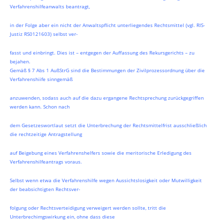
Verfahrenshilfeanwalts beantragt,
in der Folge aber ein nicht der Anwaltspflicht unterliegendes Rechtsmittel (vgl. RIS-
Justiz RS0121603) selbst ver-
fasst und einbringt. Dies ist – entgegen der Auffassung des Rekursgerichts – zu
bejahen.
Gemäß § 7 Abs 1 AußStrG sind die Bestimmungen der Zivilprozessordnung über die
Verfahrenshiife sinngemäß
anzuwenden, sodass auch auf die dazu ergangene Rechtsprechung zurückgegriffen
werden kann. Schon nach
dem Gesetzeswortlaut setzt die Unterbrechung der Rechtsmittelfrist ausschließlich
die rechtzeitige Antragstellung
auf Beigebung eines Verfahrenshelfers sowie die meritorische Erledigung des
Verfahrenshilfeantrags voraus.
Selbst wenn etwa die Verfahrenshilfe wegen Aussichtslosigkeit oder Mutwilligkeit
der beabsichtigten Rechtsver-
folgung oder Rechtsverteidigung verweigert werden sollte, tritt die
Unterbrechimgswirkung ein, ohne dass diese