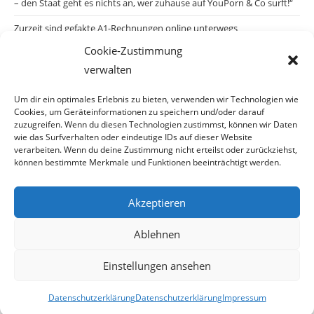
– den Staat geht es nichts an, wer zuhause auf YouPorn & Co surft!“
Zurzeit sind gefakte A1-Rechnungen online unterwegs
Cookie-Zustimmung
Salzburgs Juden und ihre Sicherheit: „Erst nach einem Anschlag wäre
verwalten
die Gefahr endlich konkret!“
Biologisches Wunder in Ceuta
Um dir ein optimales Erlebnis zu bieten, verwenden wir Technologien wie
Cookies, um Geräteinformationen zu speichern und/oder darauf
Ein vermeintliches Abschiebemärchen
zuzugreifen. Wenn du diesen Technologien zustimmst, können wir Daten
wie das Surfverhalten oder eindeutige IDs auf dieser Website
verarbeiten. Wenn du deine Zustimmung nicht erteilst oder zurückziehst,
können bestimmte Merkmale und Funktionen beeinträchtigt werden.
Archiv
Akzeptieren
Archiv
Ablehnen
Einstellungen ansehen
© Copyright 2026 · Auch Ihre Information ist uns wichtig! Haben Sie eine
Datenschutzerklärung
Datenschutzerklärung
Impressum
erstaunliche Story: Mailen Sie uns Bitte