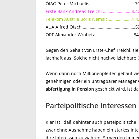
ÖIAG Peter Michaelis …………………………………700
Erste Bank Andreas Treichl …………………….4.42
Telekom Austria Boris Nemsic ………………..1.42
AUA Alfred Ötsch ……………………………………….523
ORF Alexander Wrabetz ……………………………349.
Gegen den Gehalt von Erste-Chef Treichl, si
lachhaft aus. Solche nicht nachvollziehbare 
Wenn dann noch Millionenpleiten gebaut w
genehmigen oder ein untragbarer Manager w
abfertigung in Pension
geschickt wird, ist da
Parteipolitische Interessen
Klar ist , daß dahinter auch parteipolitische
zwar ohne Ausnahme haben ein starkes Inter
ihre Interessen zu wahren. So werden immer 