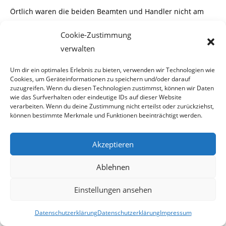
Örtlich waren die beiden Beamten und Handler nicht am
selben Platz und es wusste auch
Cookie-Zustimmung
keiner vom anderen.
verwalten
Als Handler vorerst vier ihm unbekannte Personen
Um dir ein optimales Erlebnis zu bieten, verwenden wir Technologien wie
Cookies, um Geräteinformationen zu speichern und/oder darauf
kontrollieren wollte, kam es zum ersten
zuzugreifen. Wenn du diesen Technologien zustimmst, können wir Daten
wie das Surfverhalten oder eindeutige IDs auf dieser Website
Zwischenfall. Diese wollten sich nicht von einem
verarbeiten. Wenn du deine Zustimmung nicht erteilst oder zurückziehst,
können bestimmte Merkmale und Funktionen beeinträchtigt werden.
Nachtwächter aufschreiben lassen und
vermittelten ihm das auch ziemlich klar.
Akzeptieren
Ablehnen
Also ging er weiter und traf in einem nahegelegenen Hangar
Einstellungen ansehen
drei weitere Personen an, die
Datenschutzerklärung
Datenschutzerklärung
Impressum
er ebenfalls zur Ausweisleistung aufforderte. Inzwischen