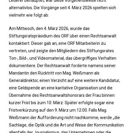
Lederer behauptet, war diese Vorgehensweise nicht
alternativlos. Die Vorgänge seit 4. März 2026 spielten sich
vielmehr wie folgt ab:
Am Mittwoch, den 4. März 2026, wurde das
Stiftungsratspräsidium des ORF über einen Rechtsanwalt
kontaktiert. Dieser gab an, eine ORF Mitarbeiterin zu
vertreten, und zeigte den Mitgliedern des Stiftungsrates
Ton-, Bild-, und Videomaterial, das übergriffiges Verhalten
dokumentiere. Der Rechtsanwalt forderte namens seiner
Mandantin den Rücktritt von Mag. Weißmann als
Generaldirektor, einen Verzicht auf eine weitere Kandidatur,
eine Geldspende an eine karitative Organisation und die
Übernahme des Rechtsanwaltshonorars der Frau binnen
kurzer Frist bis zum 10. März. Später erfolgte sogar eine
Fristverkürzung auf den 9. März um 12:00. Falls Mag.
Weißmann der Aufforderung nicht nachkomme, werde „die
Sachlage, die Optik und die Art und Weise der Kommunikation
allenfalls der Journalismus, das Unternehmen oder die