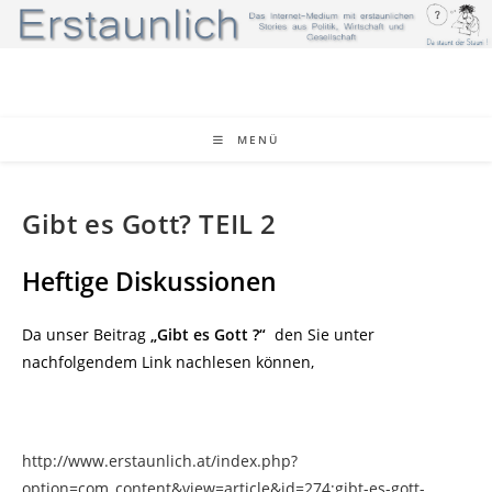
Zum
Inhalt
springen
MENÜ
Gibt es Gott? TEIL 2
Heftige Diskussionen
Da unser Beitrag
„Gibt es Gott ?“
den Sie unter
nachfolgendem Link nachlesen können,
http://www.erstaunlich.at/index.php?
option=com_content&view=article&id=274;gibt-es-gott-