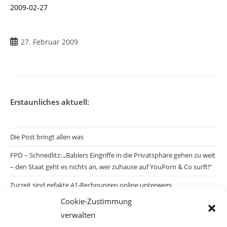
2009-02-27
Beitrag
27. Februar 2009
veröffentlicht:
Erstaunliches aktuell:
Die Post bringt allen was
FPÖ – Schnedlitz: „Bablers Eingriffe in die Privatsphäre gehen zu weit
– den Staat geht es nichts an, wer zuhause auf YouPorn & Co surft!“
Zurzeit sind gefakte A1-Rechnungen online unterwegs
Cookie-Zustimmung
Salzburgs Juden und ihre Sicherheit: „Erst nach einem Anschlag wäre
verwalten
die Gefahr endlich konkret!“