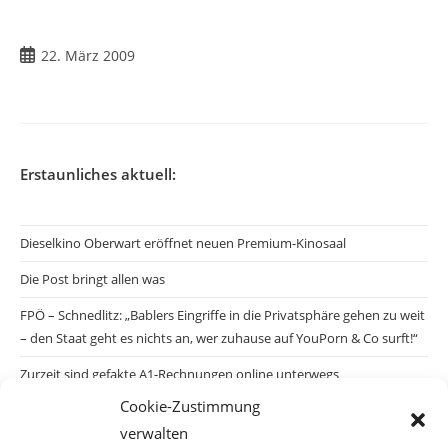
Beitrag
22. März 2009
veröffentlicht:
Erstaunliches aktuell:
Dieselkino Oberwart eröffnet neuen Premium-Kinosaal
Die Post bringt allen was
FPÖ – Schnedlitz: „Bablers Eingriffe in die Privatsphäre gehen zu weit
– den Staat geht es nichts an, wer zuhause auf YouPorn & Co surft!“
Zurzeit sind gefakte A1-Rechnungen online unterwegs
Cookie-Zustimmung
Salzburgs Juden und ihre Sicherheit: „Erst nach einem Anschlag wäre
verwalten
die Gefahr endlich konkret!“