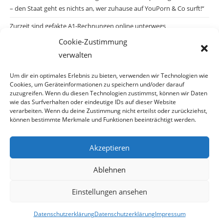
– den Staat geht es nichts an, wer zuhause auf YouPorn & Co surft!“
Zurzeit sind gefakte A1-Rechnungen online unterwegs
Cookie-Zustimmung
Salzburgs Juden und ihre Sicherheit: „Erst nach einem Anschlag wäre
verwalten
die Gefahr endlich konkret!“
Biologisches Wunder in Ceuta
Um dir ein optimales Erlebnis zu bieten, verwenden wir Technologien wie
Cookies, um Geräteinformationen zu speichern und/oder darauf
Ein vermeintliches Abschiebemärchen
zuzugreifen. Wenn du diesen Technologien zustimmst, können wir Daten
wie das Surfverhalten oder eindeutige IDs auf dieser Website
verarbeiten. Wenn du deine Zustimmung nicht erteilst oder zurückziehst,
können bestimmte Merkmale und Funktionen beeinträchtigt werden.
Archiv
Akzeptieren
Archiv
Ablehnen
Einstellungen ansehen
© Copyright 2026 · Auch Ihre Information ist uns wichtig! Haben Sie eine
Datenschutzerklärung
Datenschutzerklärung
Impressum
erstaunliche Story: Mailen Sie uns Bitte