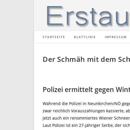
Zum
Inhalt
springen
STARTSEITE
BLATTLINIE
IMPRESSUM
Der Schmäh mit dem Sc
Polizei ermittelt gegen W
Während die Polizei in Neunkirchen/NÖ gegen
zwar reichlich Vorauszahlungen kassierte, a
jetzt auch ein renommiertes Wiener Schnee
Laut Polizei ist ein 27-jähriger Serbe, der sic