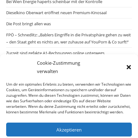
Bei Wien Energie haperts scheinbar mit der Kontrolle
Dieselkino Oberwart eröffnet neuen Premium-Kinosaal
Die Post bringt allen was
FPÖ – Schnedlitz: „Bablers Eingriffe in die Privatsphäre gehen zu weit
– den Staat geht es nichts an, wer zuhause auf YouPorn & Co surft!“
Zurzeit sind gefakte A1-Rechnungen online unterwegs
Cookie-Zustimmung
Salzburgs Juden und ihre Sicherheit: „Erst nach einem Anschlag wäre
verwalten
die Gefahr endlich konkret!“
Biologisches Wunder in Ceuta
Um dir ein optimales Erlebnis zu bieten, verwenden wir Technologien wie
Cookies, um Geräteinformationen zu speichern und/oder darauf
Ein vermeintliches Abschiebemärchen
zuzugreifen. Wenn du diesen Technologien zustimmst, können wir Daten
wie das Surfverhalten oder eindeutige IDs auf dieser Website
verarbeiten. Wenn du deine Zustimmung nicht erteilst oder zurückziehst,
können bestimmte Merkmale und Funktionen beeinträchtigt werden.
Archiv
Akzeptieren
Archiv