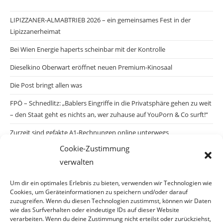
LIPIZZANER-ALMABTRIEB 2026 – ein gemeinsames Fest in der
Lipizzanerheimat
Bei Wien Energie haperts scheinbar mit der Kontrolle
Dieselkino Oberwart eröffnet neuen Premium-Kinosaal
Die Post bringt allen was
FPÖ – Schnedlitz: „Bablers Eingriffe in die Privatsphäre gehen zu weit
– den Staat geht es nichts an, wer zuhause auf YouPorn & Co surft!“
Zurzeit sind gefakte A1-Rechnungen online unterwegs
Cookie-Zustimmung
Salzburgs Juden und ihre Sicherheit: „Erst nach einem Anschlag wäre
verwalten
die Gefahr endlich konkret!“
Biologisches Wunder in Ceuta
Um dir ein optimales Erlebnis zu bieten, verwenden wir Technologien wie
Cookies, um Geräteinformationen zu speichern und/oder darauf
Ein vermeintliches Abschiebemärchen
zuzugreifen. Wenn du diesen Technologien zustimmst, können wir Daten
wie das Surfverhalten oder eindeutige IDs auf dieser Website
verarbeiten. Wenn du deine Zustimmung nicht erteilst oder zurückziehst,