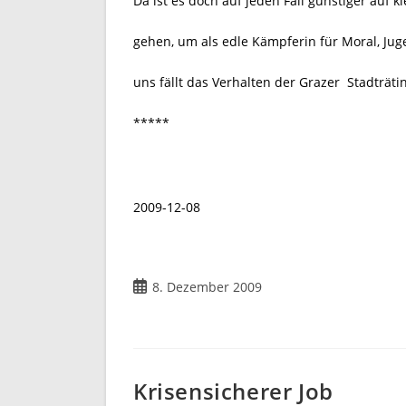
Da ist es doch auf jeden Fall günstiger auf 
gehen, um als edle Kämpferin für Moral, Ju
uns fällt das Verhalten der Grazer
Stadträti
*****
2009-12-08
Beitrag
8. Dezember 2009
veröffentlicht:
Krisensicherer Job