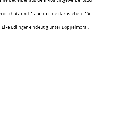
kleine Betreiber aus dem Rotlichtgewerbe loszu-
gendschutz und Frauenrechte dazustehen. Für
n Elke Edlinger eindeutig unter Doppelmoral.