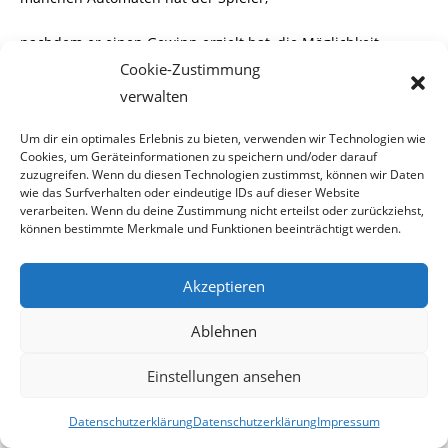
nachdem er einen Gewinn erzielt hat, die Möglichkeit
„doppelt oder nichts“
weiterzuspielen.
Cookie-Zustimmung
verwalten
Er wird dazu vom Spielprogramm des Automaten
aufgefordert.
Um dir ein optimales Erlebnis zu bieten, verwenden wir Technologien wie
Cookies, um Geräteinformationen zu speichern und/oder darauf
zuzugreifen. Wenn du diesen Technologien zustimmst, können wir Daten
Bei allen von uns gestesteten Automaten konnte man durch
wie das Surfverhalten oder eindeutige IDs auf dieser Website
das Erraten von Spielkarten,
verarbeiten. Wenn du deine Zustimmung nicht erteilst oder zurückziehst,
können bestimmte Merkmale und Funktionen beeinträchtigt werden.
seinen gesamten Gewinn verdoppeln oder verlieren.
Akzeptieren
Allein durch diese Möglichkeit, vom 5,- Euro-Einsatz ganz
abgesehen, ist es Tatsache, dass
Ablehnen
die vom Gesetzgeber vorgeschriebenen Bestimmungen für
Einstellungen ansehen
das
„kleine Glücksspiel“
nicht
Datenschutzerklärung
Datenschutzerklärung
Impressum
eingehalten werden.