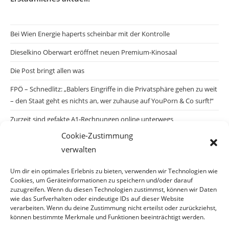
Bei Wien Energie haperts scheinbar mit der Kontrolle
Dieselkino Oberwart eröffnet neuen Premium-Kinosaal
Die Post bringt allen was
FPÖ – Schnedlitz: „Bablers Eingriffe in die Privatsphäre gehen zu weit
– den Staat geht es nichts an, wer zuhause auf YouPorn & Co surft!“
Zurzeit sind gefakte A1-Rechnungen online unterwegs
Cookie-Zustimmung
Salzburgs Juden und ihre Sicherheit: „Erst nach einem Anschlag wäre
verwalten
die Gefahr endlich konkret!“
Biologisches Wunder in Ceuta
Um dir ein optimales Erlebnis zu bieten, verwenden wir Technologien wie
Cookies, um Geräteinformationen zu speichern und/oder darauf
Ein vermeintliches Abschiebemärchen
zuzugreifen. Wenn du diesen Technologien zustimmst, können wir Daten
wie das Surfverhalten oder eindeutige IDs auf dieser Website
verarbeiten. Wenn du deine Zustimmung nicht erteilst oder zurückziehst,
können bestimmte Merkmale und Funktionen beeinträchtigt werden.
Archiv