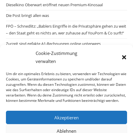
Dieselkino Oberwart eröffnet neuen Premium-Kinosaal
Die Post bringt allen was
FPÖ – Schnedlitz: „Bablers Eingriffe in die Privatsphäre gehen zu weit
– den Staat geht es nichts an, wer zuhause auf YouPorn & Co surft!“
Zurzeit sind gefakte A1-Rechnungen online unterwegs
Cookie-Zustimmung
Salzburgs Juden und ihre Sicherheit: „Erst nach einem Anschlag wäre
verwalten
die Gefahr endlich konkret!“
Biologisches Wunder in Ceuta
Um dir ein optimales Erlebnis zu bieten, verwenden wir Technologien wie
Cookies, um Geräteinformationen zu speichern und/oder darauf
Ein vermeintliches Abschiebemärchen
zuzugreifen. Wenn du diesen Technologien zustimmst, können wir Daten
wie das Surfverhalten oder eindeutige IDs auf dieser Website
verarbeiten. Wenn du deine Zustimmung nicht erteilst oder zurückziehst,
können bestimmte Merkmale und Funktionen beeinträchtigt werden.
Archiv
Akzeptieren
Archiv
Ablehnen