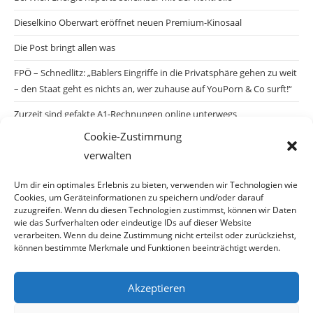
Dieselkino Oberwart eröffnet neuen Premium-Kinosaal
Die Post bringt allen was
FPÖ – Schnedlitz: „Bablers Eingriffe in die Privatsphäre gehen zu weit
– den Staat geht es nichts an, wer zuhause auf YouPorn & Co surft!“
Zurzeit sind gefakte A1-Rechnungen online unterwegs
Cookie-Zustimmung
Salzburgs Juden und ihre Sicherheit: „Erst nach einem Anschlag wäre
verwalten
die Gefahr endlich konkret!“
Biologisches Wunder in Ceuta
Um dir ein optimales Erlebnis zu bieten, verwenden wir Technologien wie
Cookies, um Geräteinformationen zu speichern und/oder darauf
Ein vermeintliches Abschiebemärchen
zuzugreifen. Wenn du diesen Technologien zustimmst, können wir Daten
wie das Surfverhalten oder eindeutige IDs auf dieser Website
verarbeiten. Wenn du deine Zustimmung nicht erteilst oder zurückziehst,
können bestimmte Merkmale und Funktionen beeinträchtigt werden.
Archiv
Akzeptieren
Archiv