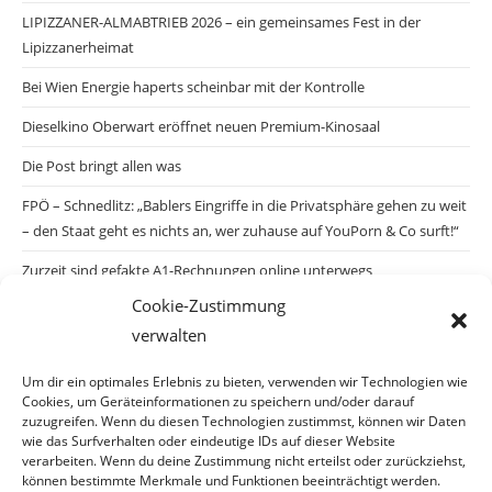
LIPIZZANER-ALMABTRIEB 2026 – ein gemeinsames Fest in der
Lipizzanerheimat
Bei Wien Energie haperts scheinbar mit der Kontrolle
Dieselkino Oberwart eröffnet neuen Premium-Kinosaal
Die Post bringt allen was
FPÖ – Schnedlitz: „Bablers Eingriffe in die Privatsphäre gehen zu weit
– den Staat geht es nichts an, wer zuhause auf YouPorn & Co surft!“
Zurzeit sind gefakte A1-Rechnungen online unterwegs
Cookie-Zustimmung
Salzburgs Juden und ihre Sicherheit: „Erst nach einem Anschlag wäre
verwalten
die Gefahr endlich konkret!“
Biologisches Wunder in Ceuta
Um dir ein optimales Erlebnis zu bieten, verwenden wir Technologien wie
Cookies, um Geräteinformationen zu speichern und/oder darauf
Ein vermeintliches Abschiebemärchen
zuzugreifen. Wenn du diesen Technologien zustimmst, können wir Daten
wie das Surfverhalten oder eindeutige IDs auf dieser Website
verarbeiten. Wenn du deine Zustimmung nicht erteilst oder zurückziehst,
können bestimmte Merkmale und Funktionen beeinträchtigt werden.