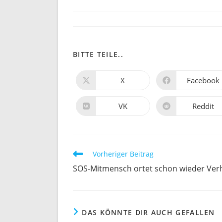
veröffentlicht:
DIESEN
BITTE TEILE..
INHALT
X
Facebook
Öffnet
Öffnet
in
in
TEILEN
einem
einem
neuen
neuen
VK
Reddit
Öffnet
Öffnet
Fenster
Fenster
in
in
einem
einem
neuen
neuen
Fenster
Fenster
Weitere
Vorheriger Beitrag
Artikel
SOS-Mitmensch ortet schon wieder Ver
ansehen
DAS KÖNNTE DIR AUCH GEFALLEN