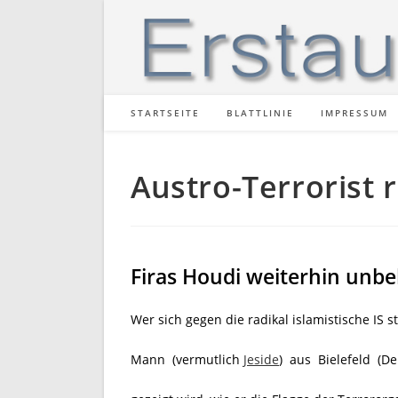
Zum
Inhalt
springen
STARTSEITE
BLATTLINIE
IMPRESSUM
Austro-Terrorist 
Firas Houdi weiterhin unbeh
Wer sich gegen die radikal islamistische IS s
Mann (vermutlich
Jeside
) aus Bielefeld (Deu