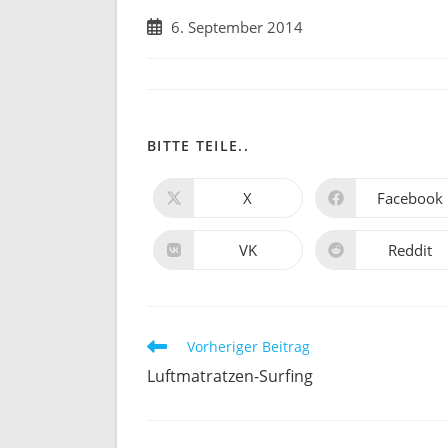
Beitrag
6. September 2014
veröffentlicht:
DIESEN
BITTE TEILE..
INHALT
X
Facebook
Öffnet
Öffnet
in
in
TEILEN
einem
einem
neuen
neuen
VK
Reddit
Öffnet
Öffnet
Fenster
Fenster
in
in
einem
einem
neuen
neuen
Fenster
Fenster
Weitere
Vorheriger Beitrag
Artikel
Luftmatratzen-Surfing
ansehen