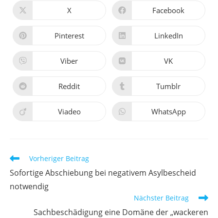
TEILEN
X
Facebook
Öffnet
Öffnet
in
in
einem
einem
neuen
neuen
Pinterest
LinkedIn
Öffnet
Öffnet
Fenster
Fenster
in
in
einem
einem
neuen
neuen
Viber
VK
Öffnet
Öffnet
Fenster
Fenster
in
in
einem
einem
neuen
neuen
Reddit
Tumblr
Öffnet
Öffnet
Fenster
Fenster
in
in
einem
einem
neuen
neuen
Viadeo
WhatsApp
Öffnet
Öffnet
Fenster
Fenster
in
in
einem
einem
neuen
neuen
Fenster
Fenster
Weitere
Vorheriger Beitrag
Artikel
Sofortige Abschiebung bei negativem Asylbescheid
ansehen
notwendig
Nächster Beitrag
Sachbeschädigung eine Domäne der „wackeren