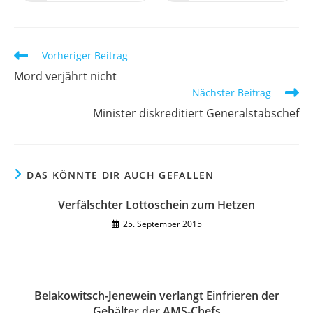
in
in
einem
einem
neuen
neuen
Fenster
Fenster
Weitere
Vorheriger Beitrag
Artikel
Mord verjährt nicht
ansehen
Nächster Beitrag
Minister diskreditiert Generalstabschef
DAS KÖNNTE DIR AUCH GEFALLEN
Verfälschter Lottoschein zum Hetzen
25. September 2015
Belakowitsch-Jenewein verlangt Einfrieren der
Gehälter der AMS-Chefs