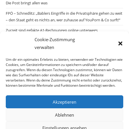
Die Post bringt allen was
FPÖ – Schnedlitz: „Bablers Eingriffe in die Privatsphäre gehen zu weit
– den Staat geht es nichts an, wer zuhause auf YouPorn & Co surft!“
Zurzeit sind gefakte A1-Rechnungen online unterwegs
Cookie-Zustimmung
Salzburgs Juden und ihre Sicherheit: „Erst nach einem Anschlag wäre
verwalten
die Gefahr endlich konkret!“
Biologisches Wunder in Ceuta
Um dir ein optimales Erlebnis zu bieten, verwenden wir Technologien wie
Cookies, um Geräteinformationen zu speichern und/oder darauf
Ein vermeintliches Abschiebemärchen
zuzugreifen. Wenn du diesen Technologien zustimmst, können wir Daten
wie das Surfverhalten oder eindeutige IDs auf dieser Website
verarbeiten. Wenn du deine Zustimmung nicht erteilst oder zurückziehst,
können bestimmte Merkmale und Funktionen beeinträchtigt werden.
Archiv
Akzeptieren
Archiv
Ablehnen
Einstellungen ansehen