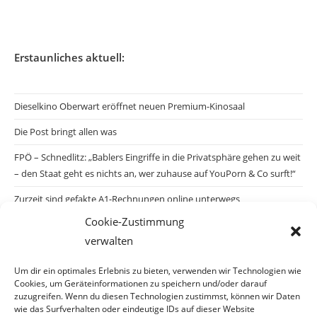
Erstaunliches aktuell:
Dieselkino Oberwart eröffnet neuen Premium-Kinosaal
Die Post bringt allen was
FPÖ – Schnedlitz: „Bablers Eingriffe in die Privatsphäre gehen zu weit
– den Staat geht es nichts an, wer zuhause auf YouPorn & Co surft!“
Zurzeit sind gefakte A1-Rechnungen online unterwegs
Cookie-Zustimmung
Salzburgs Juden und ihre Sicherheit: „Erst nach einem Anschlag wäre
verwalten
die Gefahr endlich konkret!“
Biologisches Wunder in Ceuta
Um dir ein optimales Erlebnis zu bieten, verwenden wir Technologien wie
Cookies, um Geräteinformationen zu speichern und/oder darauf
Ein vermeintliches Abschiebemärchen
zuzugreifen. Wenn du diesen Technologien zustimmst, können wir Daten
wie das Surfverhalten oder eindeutige IDs auf dieser Website