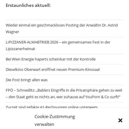
Erstaunliches aktuell:
Wieder einmal ein geschmackloses Posting der Anwältin Dr. Astrid
Wagner
LIPIZZANER-ALMABTRIEB 2026 – ein gemeinsames Fest in der
Lipizzanerheimat
Bei Wien Energie haperts scheinbar mit der Kontrolle
Dieselkino Oberwart eröffnet neuen Premium-Kinosaal
Die Post bringt allen was
FPÖ – Schnedlitz: „Bablers Eingriffe in die Privatsphäre gehen zu weit
– den Staat geht es nichts an, wer zuhause auf YouPorn & Co surft!“
Zurzeit sind gefakte A1-Rechnungen online unterwegs
Cookie-Zustimmung
Salzburgs Juden und ihre Sicherheit: „Erst nach einem Anschlag wäre
verwalten
die Gefahr endlich konkret!“