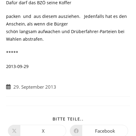
Dafür darf das BZÖ seine Koffer
packen und aus diesem ausziehen. Jedenfalls hat es den
Anschein, als wenn die Bürger
schön langsam aufwachen und Drüberfahrer-Parteien bei
Wahlen abstrafen.
*****
2013-09-29
Beitrag
29. September 2013
veröffentlicht:
DIESEN
BITTE TEILE..
INHALT
TEILEN
X
Facebook
Öffnet
Öffnet