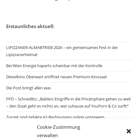
Erstaunliches aktuell:
LIPIZZANER-ALMABTRIEB 2026 – ein gemeinsames Fest in der
Lipizzanerheimat
Bei Wien Energie haperts scheinbar mit der Kontrolle
Dieselkino Oberwart eröffnet neuen Premium-Kinosaal
Die Post bringt allen was
FPÖ – Schnedlitz: „Bablers Eingriffe in die Privatsphäre gehen zu weit
– den Staat geht es nichts an, wer zuhause auf YouPorn & Co surft!“
Zurzeit sind gefakte A1-Rechnungen online unterwegs
Cookie-Zustimmung
Salzburgs Juden und ihre Sicherheit: „Erst nach einem Anschlag wäre
verwalten
die Gefahr endlich konkret!“