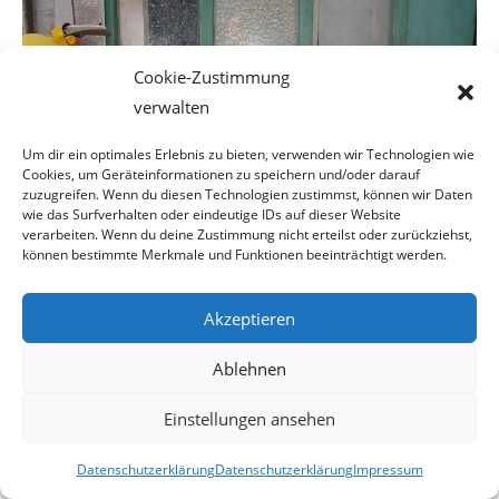
Cookie-Zustimmung
verwalten
Um dir ein optimales Erlebnis zu bieten, verwenden wir Technologien wie
Cookies, um Geräteinformationen zu speichern und/oder darauf
zuzugreifen. Wenn du diesen Technologien zustimmst, können wir Daten
wie das Surfverhalten oder eindeutige IDs auf dieser Website
verarbeiten. Wenn du deine Zustimmung nicht erteilst oder zurückziehst,
können bestimmte Merkmale und Funktionen beeinträchtigt werden.
Akzeptieren
Der Text auf folgendem Plakat ist leider nicht ganz korrekt.
Ablehnen
Statt
„Selbstverwalten“
sollten
Einstellungen ansehen
diese von der Allgemeinheit lebenden Personen sich besser
das Wort
„Selbsterhalten“
auf
Datenschutzerklärung
Datenschutzerklärung
Impressum