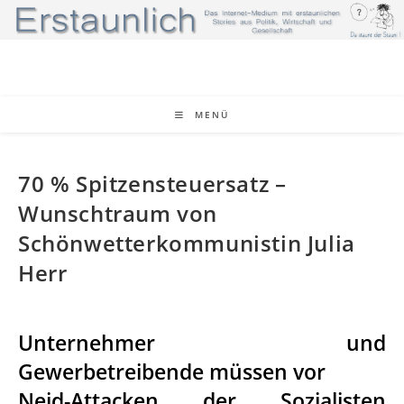
Zum
Inhalt
springen
MENÜ
70 % Spitzensteuersatz –
Wunschtraum von
Schönwetterkommunistin Julia
Herr
Unternehmer und
Gewerbetreibende müssen vor
Neid-Attacken der Sozialisten