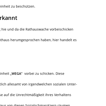
inheit zu beschützen.
erkannt
g hie und da die Rathauswache vorbeischicken
s Rathaus herumgesprochen haben, hier handelt es
einheit
„WEGA“
vorbei zu schicken. Diese
lich allesamt von irgendwelchen sozialen Unter-
se auf die Unrechtmäßigkeit ihres Verhaltens
aus von diesen Sozialschmarotzern räumen.